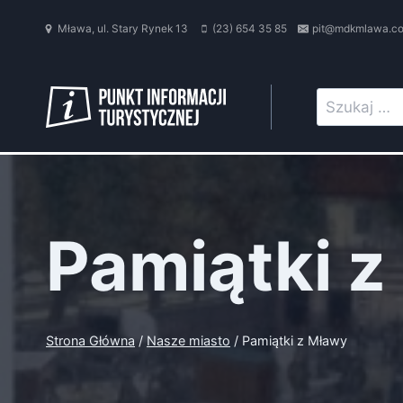
Przejdź
Mława, ul. Stary Rynek 13
(23) 654 35 85
pit@mdkmlawa.c
do
treści
Szukaj:
Pamiątki 
Strona Główna
/
Nasze miasto
/
Pamiątki z Mławy