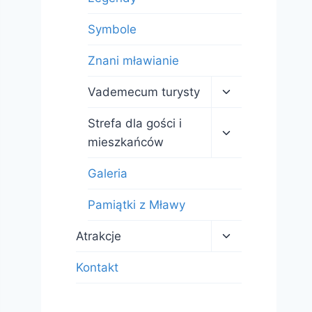
Symbole
Znani mławianie
Przełącz
Vademecum turysty
menu
podrzędne
Przełącz
Strefa dla gości i
menu
mieszkańców
podrzędne
Galeria
Pamiątki z Mławy
Przełącz
Atrakcje
menu
podrzędne
Kontakt