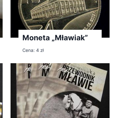
Moneta „Mławiak”
Cena: 4 zł