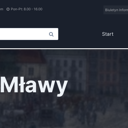
om
Pon-Pt: 8.00 - 16.00
Biuletyn Infor
Start
z Mławy