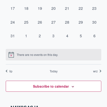
events,
events,
events,
events,
events,
events,
events,
0
0
0
0
0
0
0
17
18
19
20
21
22
23
events,
events,
events,
events,
events,
events,
events,
0
0
0
0
0
0
0
24
25
26
27
28
29
30
events,
events,
events,
events,
events,
events,
events,
0
0
0
0
0
0
0
31
1
2
3
4
5
6
events,
events,
events,
events,
events,
events,
events,
There are no events on this day.
lip
Today
wrz
Subscribe to calendar