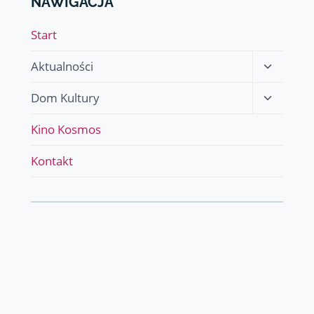
NAWIGACJA
Start
Przełącz
Aktualności
menu
Przełącz
Dom Kultury
podrzęd
menu
Kino Kosmos
podrzęd
Kontakt