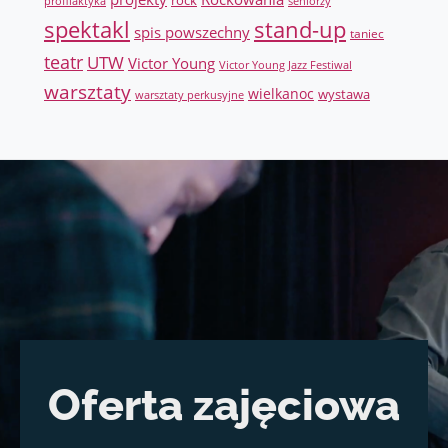
profilaktyka
seniorzy
spektakl
stand-up
spis powszechny
taniec
teatr
UTW
Victor Young
Victor Young Jazz Festiwal
warsztaty
wielkanoc
wystawa
warsztaty perkusyjne
Oferta zajęciowa