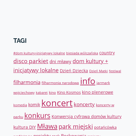
TAGI
country
#dom kultury+inicjatywy lokalne
biesiada wólczańska
disco parkiet
dom kultury +
dni mławy
inicjatywy lokalne
Dzień Dziecka
Dzień Matki
festiwal
info
filharmonia
filharmonia narodowa
jarmark
Kino Kosmos
kino plenerowe
wojciechowy
kino
kabaret
koncert
koncerty
komik
koncerty w
komedia
konkurs
Konwersja cyfrowa domów kultury
parku
Mława
park miejski
kultura DIY
potańcówka
projekty
Rockowania
rock