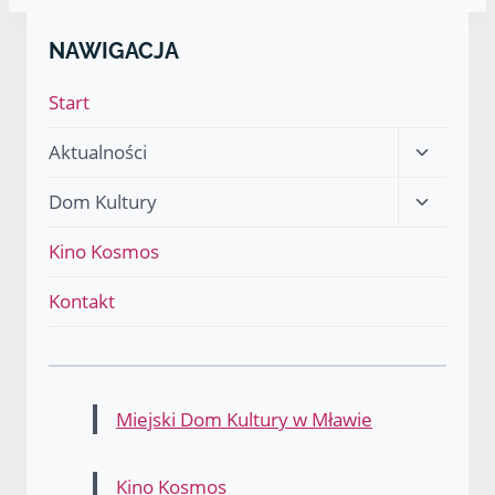
NAWIGACJA
Start
Przełącz
Aktualności
menu
Przełącz
Dom Kultury
podrzęd
menu
Kino Kosmos
podrzęd
Kontakt
Miejski Dom Kultury w Mławie
Kino Kosmos