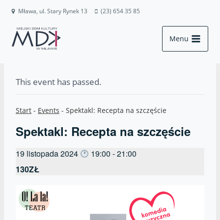
Przejdź
Mława, ul. Stary Rynek 13
(23) 654 35 85
do
treści
Menu
This event has passed.
Start
-
Events
-
Spektakl: Recepta na szczęście
Spektakl: Recepta na szczęście
19 listopada 2024
19:00
-
21:00
130ZŁ