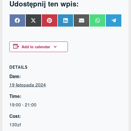
Udostępnij ten wpis:
Share
Share
Share
Share
Share
Share
Share
on
on
on
on
on
on
on
Facebook
X
Pinterest
LinkedIn
Email
WhatsApp
Telegr
(Twitter)
Add to calendar
DETAILS
Date:
19 listopada 2024
Time:
19:00 - 21:00
Cost:
130zł