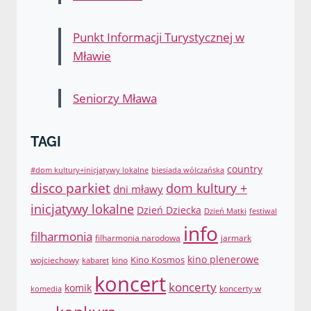
Punkt Informacji Turystycznej w
Mławie
Seniorzy Mława
TAGI
country
#dom kultury+inicjatywy lokalne
biesiada wólczańska
disco parkiet
dom kultury +
dni mławy
inicjatywy lokalne
Dzień Dziecka
Dzień Matki
festiwal
info
filharmonia
filharmonia narodowa
jarmark
Kino Kosmos
kino plenerowe
wojciechowy
kino
kabaret
koncert
koncerty
komik
koncerty w
komedia