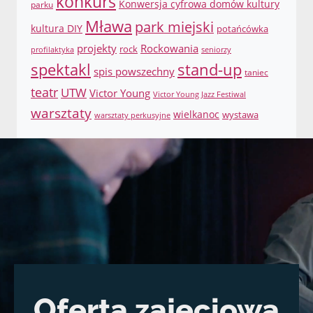
konkurs
Konwersja cyfrowa domów kultury
parku
Mława
park miejski
kultura DIY
potańcówka
projekty
Rockowania
rock
profilaktyka
seniorzy
spektakl
stand-up
spis powszechny
taniec
teatr
UTW
Victor Young
Victor Young Jazz Festiwal
warsztaty
wielkanoc
wystawa
warsztaty perkusyjne
Oferta zajęciowa