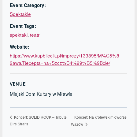
Event Category:
Spektakle
Event Tags:
spektakl
,
teatr
Website:
https://www.kupbilecik.pl/imprezy/133895/M%C5%8
2awa/Recepta+na+Szcz%C4%99%C5%9Bcie/
VENUE
Miejski Dom Kultury w Mławie
Koncert: Na królewskim dworze
Koncert: SOLID ROCK – Tribute
Dire Straits
Wazów