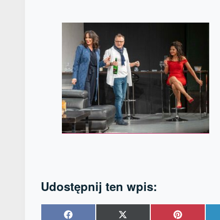
Udostępnij ten wpis:
Share
Share
Share