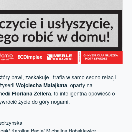
óry bawi, zaskakuje i trafia w samo sedno relacji
żyserii
, oparty na
Wojciecha Malajkata
medii
, to inteligentna opowieść o
Floriana Zellera
 wywrócić życie do góry nogami.
iedrzyńska
dak/ Karolina Bacia/ Michalina Robakiewicz