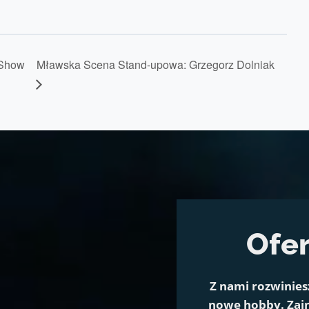
 Show
Mławska Scena Stand-upowa: Grzegorz Dolniak
Ofer
Z nami rozwinies
nowe hobby. Zain