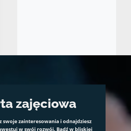
ta zajęciowa
z swoje zainteresowania i odnajdziesz
westuj w swój rozwój. Bądź w bliskiej