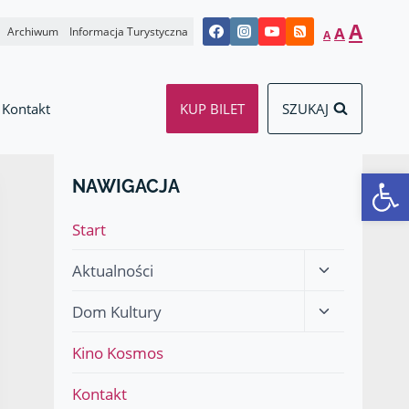
Decrease
Reset
Incr
A
A
Archiwum
Informacja Turystyczna
A
font
font
font
size.
size.
size.
Kontakt
KUP BILET
SZUKAJ
Otwórz 
NAWIGACJA
Start
Przełącz
Aktualności
menu
Przełącz
Dom Kultury
podrzędne
menu
Kino Kosmos
podrzędne
Kontakt