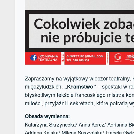
Zapraszamy na wyjątkowy wieczór teatralny, kt
międzyludzkich.
– spektakl w re
„Kłamstwo”
błyskotliwym tekście francuskiego mistrza ko
miłości, przyjaźni i sekretach, które potrafią
Obsada wymienna:
Katarzyna Skrzynecka/ Anna Korcz/ Adrianna B
Adriana Kalska/ Milena Suszyńska/ Izabela Gwiz