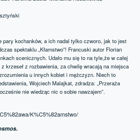
sztyński
 pary kochanków, a ich nadal tylko czworo, jak to jest
czas spektaklu „Kłamstwo”! Francuski autor Florian
kach scenicznych. Udało mu się to na tyle,że w całej
z krzeseł z rozbawienia, za chwilę wracają na miejsca
 zrozumienia u innych kobiet i mężczyzn. Niech to
edstawienia, Wojciech Malajkat, zdradza: „Przeraża
ocześnie nie wiedząc nic o sobie nawzajem”.
1/M%C5%82awa/K%C5%82amstwo/
Kosmos.