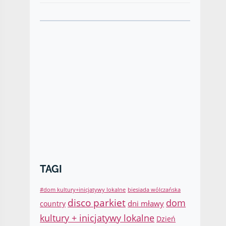
TAGI
#dom kultury+inicjatywy lokalne
biesiada wólczańska
disco parkiet
dom
dni mławy
country
kultury + inicjatywy lokalne
Dzień