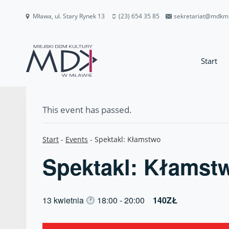
Przejdź
Mława, ul. Stary Rynek 13
(23) 654 35 85
sekretariat@mdkm
do
treści
Start
This event has passed.
Start
-
Events
-
Spektakl: Kłamstwo
Spektakl: Kłamst
13 kwietnia
18:00
-
20:00
140ZŁ