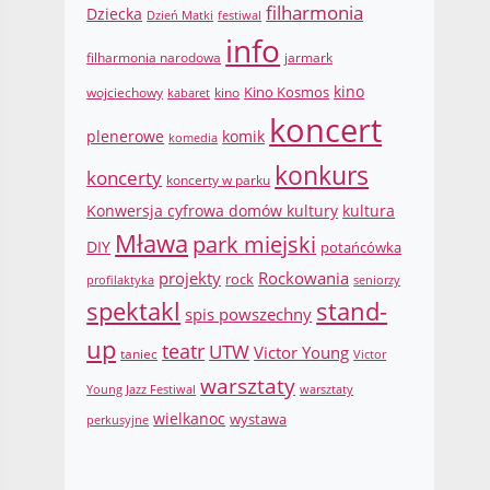
filharmonia
Dziecka
Dzień Matki
festiwal
info
filharmonia narodowa
jarmark
Kino Kosmos
kino
wojciechowy
kino
kabaret
koncert
komik
plenerowe
komedia
konkurs
koncerty
koncerty w parku
Konwersja cyfrowa domów kultury
kultura
Mława
park miejski
DIY
potańcówka
projekty
Rockowania
rock
profilaktyka
seniorzy
spektakl
stand-
spis powszechny
up
teatr
UTW
Victor Young
taniec
Victor
warsztaty
Young Jazz Festiwal
warsztaty
wielkanoc
wystawa
perkusyjne