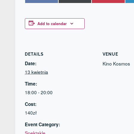
on
on
on
Facebook
X
Pinterest
(Twitter)
Add to calendar
DETAILS
VENUE
Date:
Kino Kosmos
13 kwietnia
Time:
18:00 - 20:00
Cost:
140zł
Event Category:
Spektakle