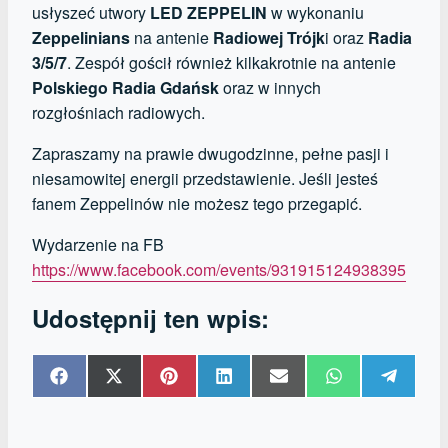
usłyszeć utwory
LED ZEPPELIN
w wykonaniu
Zeppelinians
na antenie
Radiowej Trójk
i oraz
Radia
3/5/7
. Zespół gościł również kilkakrotnie na antenie
Polskiego Radia Gdańsk
oraz w innych
rozgłośniach radiowych.
Zapraszamy na prawie dwugodzinne, pełne pasji i
niesamowitej energii przedstawienie. Jeśli jesteś
fanem Zeppelinów nie możesz tego przegapić.
Wydarzenie na FB
https://www.facebook.com/events/931915124938395
Udostępnij ten wpis:
Share
Share
Share
Share
Share
Share
Share
on
on
on
on
on
on
on
Facebook
X
Pinterest
LinkedIn
Email
WhatsApp
Telegr
(Twitter)