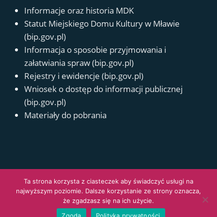
Informacje oraz historia MDK
Statut Miejskiego Domu Kultury w Mławie
(bip.gov.pl)
Informacja o sposobie przyjmowania i
załatwiania spraw (bip.gov.pl)
Rejestry i ewidencje (bip.gov.pl)
Wniosek o dostęp do informacji publicznej
(bip.gov.pl)
Materiały do pobrania
Polityka prywatności
Deklaracja dostępności
Kontakt
Ta strona korzysta z ciasteczek aby świadczyć usługi na
najwyższym poziomie. Dalsze korzystanie ze strony oznacza,
© 2026 Miejski Dom Kultury
że zgadzasz się na ich użycie.
Design eFactory Tomasz Szypulski
Zgoda
Polityka prywatności