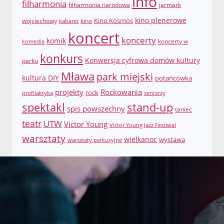
info
filharmonia
filharmonia narodowa
jarmark
Kino Kosmos
kino plenerowe
wojciechowy
kino
kabaret
koncert
koncerty
komik
koncerty w
komedia
konkurs
Konwersja cyfrowa domów kultury
parku
Mława
park miejski
kultura DIY
potańcówka
projekty
Rockowania
rock
profilaktyka
seniorzy
spektakl
stand-up
spis powszechny
taniec
teatr
UTW
Victor Young
Victor Young Jazz Festiwal
warsztaty
wielkanoc
wystawa
warsztaty perkusyjne