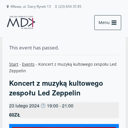
Przejdź
Mława, ul. Stary Rynek 13
(23) 654 35 85
do
treści
Menu
This event has passed.
Start
-
Events
-
Koncert z muzyką kultowego zespołu Led
Zeppelin
Koncert z muzyką kultowego
zespołu Led Zeppelin
23 lutego 2024
19:00
-
21:00
60ZŁ