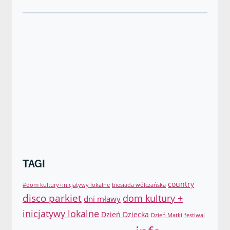
TAGI
country
#dom kultury+inicjatywy lokalne
biesiada wólczańska
disco parkiet
dom kultury +
dni mławy
inicjatywy lokalne
Dzień Dziecka
Dzień Matki
festiwal