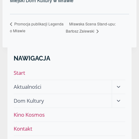
Mławska Scena Stand-upu:
Promocja publikacji Legenda
o Mławie
Bartosz Zalewski
NAWIGACJA
Start
Przełącz
Aktualności
menu
Przełącz
Dom Kultury
podrzęd
menu
Kino Kosmos
podrzęd
Kontakt