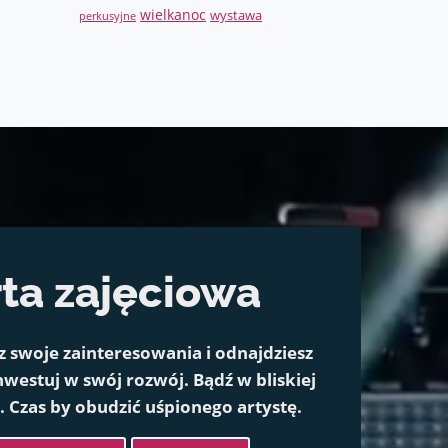
wielkanoc
wystawa
perkusyjne
ta zajęciowa
z swoje zainteresowania i odnajdziesz
westuj w swój rozwój. Bądź w bliskiej
ą. Czas by obudzić uśpionego artystę.