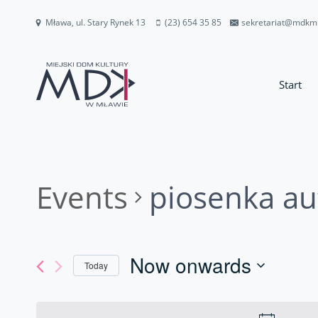
Przejdź
Mława, ul. Stary Rynek 13
(23) 654 35 85
sekretariat@mdkm
do
treści
Start
Events
piosenka au
Now onwards
Today
Select
date.