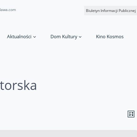
lawa.com
Biuletyn Informacji Publicznej
Aktualności
Dom Kultury
Kino Kosmos
torska
E
Vi
List
V
Na
N