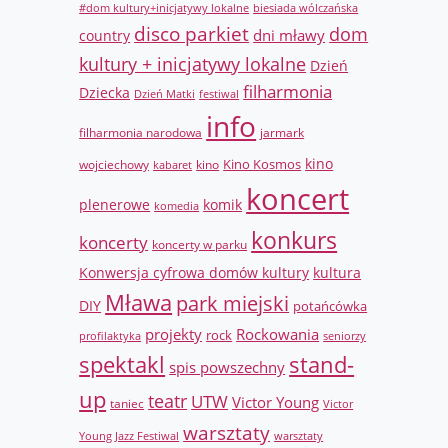
#dom kultury+inicjatywy lokalne
biesiada wólczańska
disco parkiet
dom
dni mławy
country
kultury + inicjatywy lokalne
Dzień
filharmonia
Dziecka
Dzień Matki
festiwal
info
filharmonia narodowa
jarmark
Kino Kosmos
kino
wojciechowy
kino
kabaret
koncert
komik
plenerowe
komedia
konkurs
koncerty
koncerty w parku
Konwersja cyfrowa domów kultury
kultura
Mława
park miejski
DIY
potańcówka
projekty
Rockowania
rock
profilaktyka
seniorzy
spektakl
stand-
spis powszechny
up
teatr
UTW
Victor Young
taniec
Victor
warsztaty
Young Jazz Festiwal
warsztaty