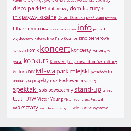
country
#dom kultury+inicjatywy lokalne
biesiada wólczańska
disco parkiet
dom kultury +
dni mławy
inicjatywy lokalne
Dzień Dziecka
Dzień Matki
festiwal
info
filharmonia
filharmonia narodowa
jarmark
Kino Kosmos
kino plenerowe
wojciechowy
kino
kabaret
koncert
koncerty
komik
koncerty w
komedia
konkurs
Konwersja cyfrowa domów kultury
parku
Mława
park miejski
kultura DIY
potańcówka
projekty
Rockowania
rock
profilaktyka
seniorzy
spektakl
stand-up
spis powszechny
taniec
teatr
UTW
Victor Young
Victor Young Jazz Festiwal
warsztaty
wielkanoc
wystawa
warsztaty perkusyjne