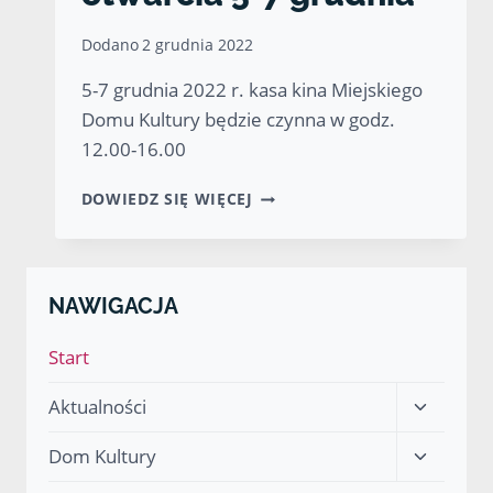
Dodano
2 grudnia 2022
5-7 grudnia 2022 r. kasa kina Miejskiego
Domu Kultury będzie czynna w godz.
12.00-16.00
KASA
DOWIEDZ SIĘ WIĘCEJ
MDK
–
GODZINY
OTWARCIA
NAWIGACJA
5-
7
Start
GRUDNIA
Przełącz
Aktualności
menu
Przełącz
Dom Kultury
podrzęd
menu