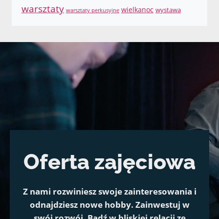
warsztaty
wielkanoc
wystawa
warsztaty perkusyjne
Oferta zajęciowa
Z nami rozwiniesz swoje zainteresowania i
odnajdziesz nowe hobby. Zainwestuj w
swój rozwój. Bądź w bliskiej relacji ze