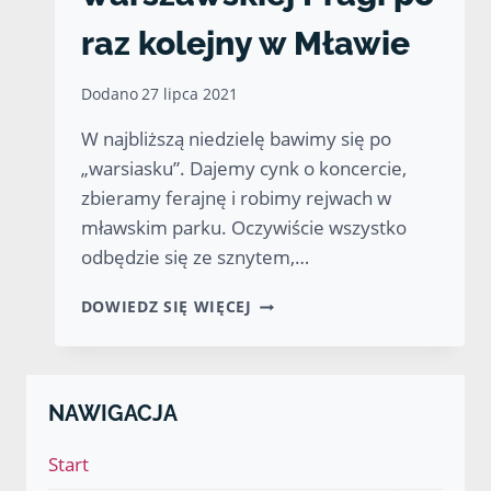
raz kolejny w Mławie
Dodano
27 lipca 2021
W najbliższą niedzielę bawimy się po
„warsiasku”. Dajemy cynk o koncercie,
zbieramy ferajnę i robimy rejwach w
mławskim parku. Oczywiście wszystko
odbędzie się ze sznytem,…
PRZEBOJE
DOWIEDZ SIĘ WIĘCEJ
Z
WARSZAWSKIEJ
PRAGI
PO
NAWIGACJA
RAZ
KOLEJNY
Start
W
MŁAWIE