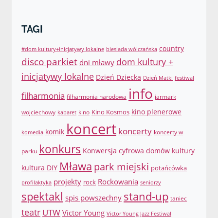
TAGI
country
#dom kultury+inicjatywy lokalne
biesiada wólczańska
disco parkiet
dom kultury +
dni mławy
inicjatywy lokalne
Dzień Dziecka
Dzień Matki
festiwal
info
filharmonia
filharmonia narodowa
jarmark
Kino Kosmos
kino plenerowe
wojciechowy
kino
kabaret
koncert
koncerty
komik
koncerty w
komedia
konkurs
Konwersja cyfrowa domów kultury
parku
Mława
park miejski
kultura DIY
potańcówka
projekty
Rockowania
rock
profilaktyka
seniorzy
spektakl
stand-up
spis powszechny
taniec
teatr
UTW
Victor Young
Victor Young Jazz Festiwal