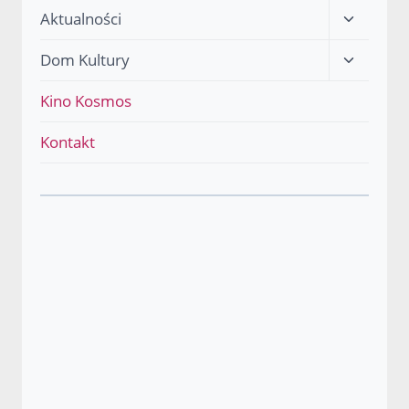
Przełącz
Aktualności
menu
Przełącz
Dom Kultury
podrzęd
menu
Kino Kosmos
podrzęd
Kontakt