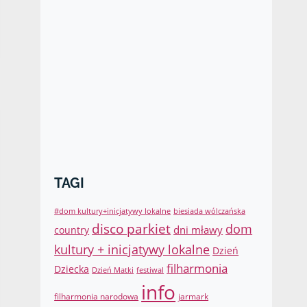
TAGI
#dom kultury+inicjatywy lokalne
biesiada wólczańska
disco parkiet
dom
dni mławy
country
kultury + inicjatywy lokalne
Dzień
filharmonia
Dziecka
Dzień Matki
festiwal
info
filharmonia narodowa
jarmark