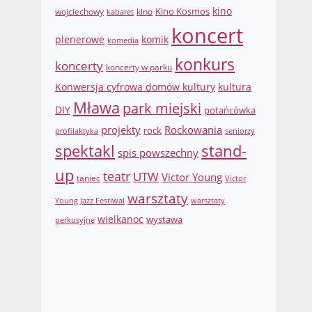
Kino Kosmos
kino
wojciechowy
kino
kabaret
koncert
komik
plenerowe
komedia
konkurs
koncerty
koncerty w parku
Konwersja cyfrowa domów kultury
kultura
Mława
park miejski
DIY
potańcówka
projekty
Rockowania
rock
profilaktyka
seniorzy
spektakl
stand-
spis powszechny
up
teatr
UTW
Victor Young
taniec
Victor
warsztaty
Young Jazz Festiwal
warsztaty
wielkanoc
wystawa
perkusyjne