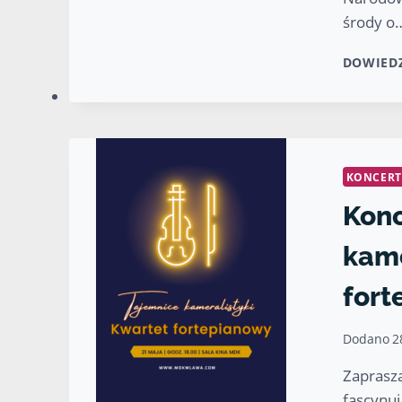
środy o
DOWIEDZ
KONCERT
Konc
kame
fort
Dodano
2
Zaprasza
fascynuj