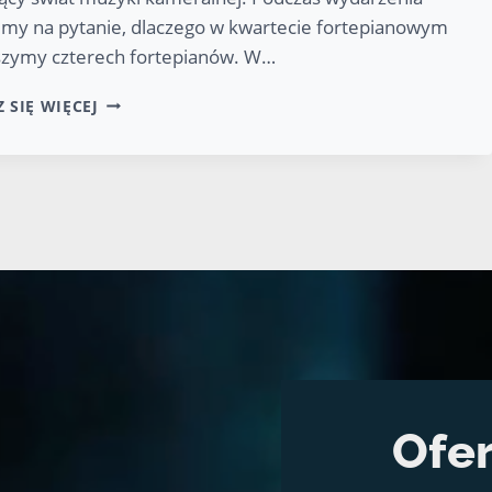
my na pytanie, dlaczego w kwartecie fortepianowym
yszymy czterech fortepianów. W…
KONCERT
 SIĘ WIĘCEJ
TAJEMNICE
KAMERALISTYKI:
KWARTET
FORTEPIANOWY
Ofer