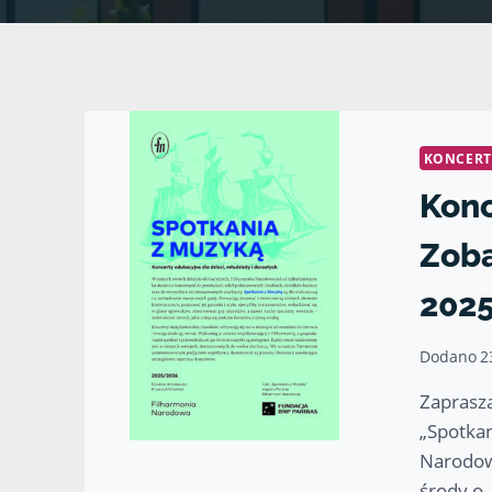
KONCERT
Konc
Zoba
202
Dodano
2
Zaprasz
„Spotkan
Narodow
środy o