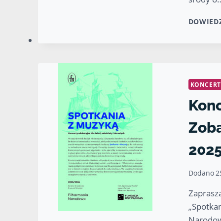
DOWIEDZ
KONCERT
Konc
Zoba
202
Dodano
2
Zaprasz
„Spotkan
Narodow