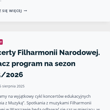
KONCERTY
 SIĘ WIĘCEJ
FILHARMONII
NARODOWEJ.
ZOBACZ
PROGRAM
NA
SEZON
Y
2025/2026
erty Filharmonii Narodowej.
cz program na sezon
5/2026
5 sierpnia 2025
amy na wyjątkowy cykl koncertów edukacyjnych
ia z Muzyką”. Spotkania z muzykami Filharmonii
ej w Warszawie będą odbywać się raz w miesiącu, w