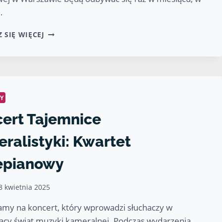
…
KONCERTY
 SIĘ WIĘCEJ
FILHARMONII
NARODOWEJ.
ZOBACZ
PROGRAM
NA
SEZON
Y
2025/2026
ert Tajemnice
ralistyki: Kwartet
epianowy
8 kwietnia 2025
my na koncert, który wprowadzi słuchaczy w
ący świat muzyki kameralnej. Podczas wydarzenia