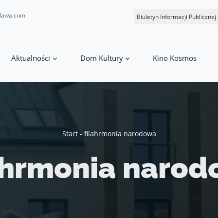
lawa.com
Biuletyn Informacji Publicznej
Aktualności
Dom Kultury
Kino Kosmos
Start
-
filahrmonia narodowa
ahrmonia naro