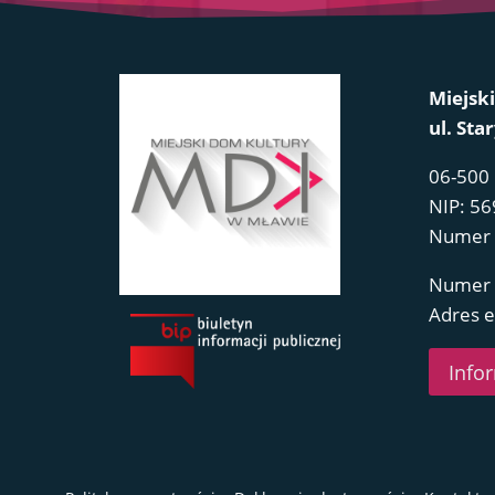
Miejsk
ul. Sta
06-500
NIP: 56
Numer 
Numer 
Adres 
Info