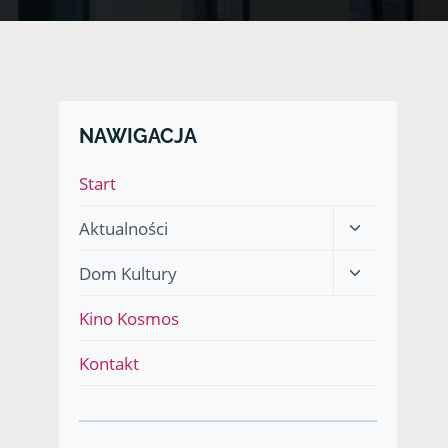
NAWIGACJA
Start
Przełącz
Aktualności
menu
Przełącz
Dom Kultury
podrzędne
menu
Kino Kosmos
podrzędne
Kontakt