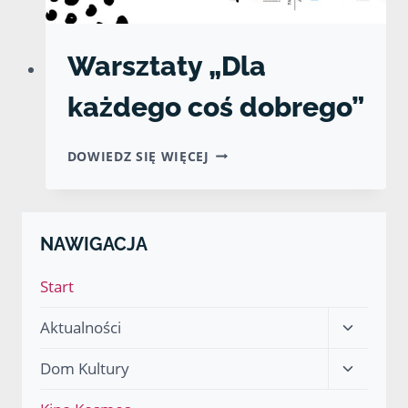
Warsztaty „Dla
każdego coś dobrego”
WARSZTATY
DOWIEDZ SIĘ WIĘCEJ
„DLA
KAŻDEGO
COŚ
DOBREGO”
NAWIGACJA
Start
Przełącz
Aktualności
menu
Przełącz
Dom Kultury
podrzęd
menu