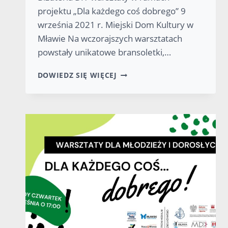
projektu „Dla każdego coś dobrego” 9
września 2021 r. Miejski Dom Kultury w
Mławie Na wczorajszych warsztatach
powstały unikatowe bransoletki,…
WARSZTATY
DOWIEDZ SIĘ WIĘCEJ
BIŻUTERIA
DIY
W
RAMACH
PROJEKTU
„DLA
KAŻDEGO
COŚ
DOBREGO”
–
FOTORELACJA