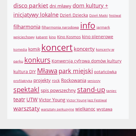
disco parkiet
dom kultury +
dni mławy
inicjatywy lokalne
Dzień Dziecka
Dzień Matki
festiwal
info
filharmonia
filharmonia narodowa
jarmark
Kino Kosmos
kino plenerowe
wojciechowy
kino
kabaret
koncert
koncerty
komik
koncerty w
komedia
konkurs
Konwersja cyfrowa domów kultury
parku
Mława
park miejski
kultura DIY
potańcówka
projekty
Rockowania
rock
profilaktyka
seniorzy
spektakl
stand-up
spis powszechny
taniec
teatr
UTW
Victor Young
Victor Young Jazz Festiwal
warsztaty
wielkanoc
wystawa
warsztaty perkusyjne