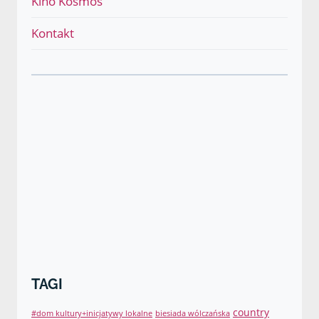
Kino Kosmos
podrzęd
Kontakt
TAGI
country
#dom kultury+inicjatywy lokalne
biesiada wólczańska