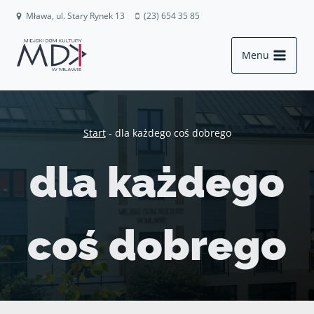
Przejdź
Mława, ul. Stary Rynek 13
(23) 654 35 85
do
treści
Menu
Start
-
dla każdego coś dobrego
dla każdego
coś dobrego