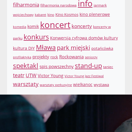
info
filharmonia
filharmonia narodowa
jarmark
Kino Kosmos
kino plenerowe
wojciechowy
kino
kabaret
koncert
koncerty
komik
koncerty w
komedia
konkurs
Konwersja cyfrowa domów kultury
parku
Mława
park miejski
kultura DIY
potańcówka
projekty
Rockowania
rock
profilaktyka
seniorzy
spektakl
stand-up
spis powszechny
taniec
teatr
UTW
Victor Young
Victor Young Jazz Festiwal
warsztaty
wielkanoc
wystawa
warsztaty perkusyjne