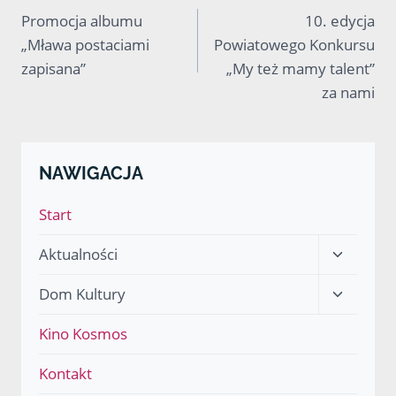
b
i
e
e
l
s
g
Promocja albumu
10. edycja
o
t
r
d
A
r
wpisu
„Mława postaciami
Powiatowego Konkursu
o
t
e
I
p
a
k
e
s
n
p
m
zapisana”
„My też mamy talent”
r
t
za nami
)
NAWIGACJA
Start
Przełącz
Aktualności
menu
Przełącz
Dom Kultury
podrzęd
menu
Kino Kosmos
podrzęd
Kontakt