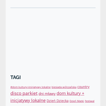
TAGI
country
#dom kultury+inicjatywy lokalne
biesiada wólczańska
disco parkiet
dom kultury +
dni mławy
inicjatywy lokalne
Dzień Dziecka
Dzień Matki
festiwal