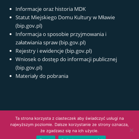
Informacje oraz historia MDK
Statut Miejskiego Domu Kultury w Mławie
(bip.gov.pl)
Informacja o sposobie przyjmowania i
załatwiania spraw (bip.gov.pl)
Rejestry i ewidencje (bip.gov.pl)
Wniosek o dostęp do informacji publicznej
(bip.gov.pl)
Materiały do pobrania
Polityka prywatności
Deklaracja dostępności
Kontakt
Ta strona korzysta z ciasteczek aby świadczyć usługi na
najwyższym poziomie. Dalsze korzystanie ze strony oznacza,
© 2026 Miejski Dom Kultury
że zgadzasz się na ich użycie.
Design eFactory Tomasz Szypulski