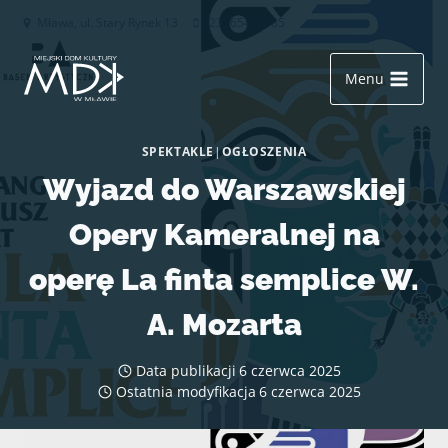
Przejdź
Mława, ul. Stary Rynek 13
(23) 654 35 85
do
treści
Menu
SPEKTAKLE
|
OGŁOSZENIA
Wyjazd do Warszawskiej
Opery Kameralnej na
operę La finta semplice W.
A. Mozarta
Data publikacji
6 czerwca 2025
Ostatnia modyfikacja
6 czerwca 2025