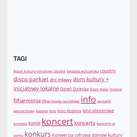
TAGI
country
#dom kultury+inicjatywy lokalne
biesiada wólczańska
disco parkiet
dom kultury +
dni mławy
inicjatywy lokalne
Dzień Dziecka
Dzień Matki
festiwal
info
filharmonia
filharmonia narodowa
jarmark
Kino Kosmos
kino plenerowe
wojciechowy
kino
kabaret
koncert
koncerty
komik
koncerty w
komedia
konkurs
Konwersja cyfrowa domów kultury
parku