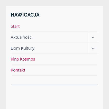
NAWIGACJA
Start
Przełącz
Aktualności
menu
Przełącz
Dom Kultury
podrzęd
menu
Kino Kosmos
podrzęd
Kontakt