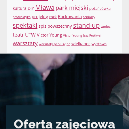
Mława
park miejski
kultura DIY
potańcówka
projekty
Rockowania
rock
profilaktyka
seniorzy
spektakl
stand-up
spis powszechny
taniec
teatr
UTW
Victor Young
Victor Young Jazz Festiwal
warsztaty
wielkanoc
wystawa
warsztaty perkusyjne
Oferta zajęciowa