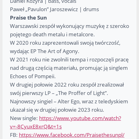
Daniel Kozyra | bass, vocals
Paweł „Pavulon” Jaroszewicz | drums
Praise the Sun
Warszawski zespół wykonujący muzykę z szeroko
pojętego death metalu i metalcore.
W 2020 roku zaprezentowali swoją twórczość,
wydając EP The Art of Agony.
W 2021 roku nie zwolnili tempa i rozpoczęli pracę
nad drugą częścią materiału, promując ją singlem
Echoes of Pompeii.
W drugiej połowie 2022 roku zespół zrealizował
swój pierwszy LP – „The Proffer of Light”.
Najnowszy singiel – Alter Ego, wraz z teledyskiem
ukazał się w drugiej połowie 2023 roku.
New single:
https://www.youtube.com/watch?
v=-8CyuxE8xrQ&t=1s
FB:
https://www.facebook.com/Praisethesunpl/