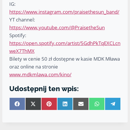
IG:
https://www.instagram.com/praisethesun_band/
YT channel:
https://www.youtube.com/@PraisetheSun
Spotify:
https://open.spotify.com/artist/5GdhPkTqEXCLcn
weX7ThMX
Bilety w cenie 50 zł dostępne w kasie MDK Mława
oraz online na stronie
www.mdkmlawa.com/kino/
Udostępnij ten wpis:
S
S
S
S
S
S
S
h
h
h
h
h
h
h
a
a
a
a
a
a
a
r
r
r
r
r
r
r
e
e
e
e
e
e
e