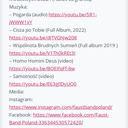
Muzyka:
– Pogarda (audio)
https://youtu.be/5R1-
jWWW1xY
– Cisza po Tobie (Full Album, 2022)
https://youtu.be/dJTVGhJw208
– Wspólnota Brudnych Sumień (Full album 2019 )
https://youtu.be/V1Th0kREt3I
– Homo Homini Deus (video)
https://youtu.be/BQEIfqFf-8w
– Samotność (video)
https://youtu.be/E63gJlDyUQ0
Media:
Instagram:
https://www.instagram.com/faustbandpoland/
Facebook:
https://www.facebook.com/Faust-
Band-Poland-336344530572420/