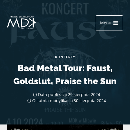
Przejdź
Mława, ul. Stary Rynek 13
(23) 654 35 85
do
treści
Menu
KONCERTY
Bad Metal Tour: Faust,
Goldslut, Praise the Sun
Data publikacji
29 sierpnia 2024
Ostatnia modyfikacja
30 sierpnia 2024