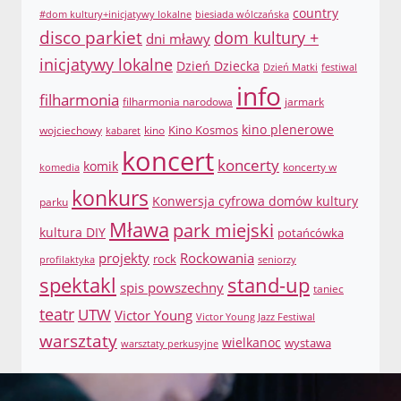
country
#dom kultury+inicjatywy lokalne
biesiada wólczańska
disco parkiet
dom kultury +
dni mławy
inicjatywy lokalne
Dzień Dziecka
Dzień Matki
festiwal
info
filharmonia
filharmonia narodowa
jarmark
Kino Kosmos
kino plenerowe
wojciechowy
kino
kabaret
koncert
koncerty
komik
koncerty w
komedia
konkurs
Konwersja cyfrowa domów kultury
parku
Mława
park miejski
kultura DIY
potańcówka
projekty
Rockowania
rock
profilaktyka
seniorzy
spektakl
stand-up
spis powszechny
taniec
teatr
UTW
Victor Young
Victor Young Jazz Festiwal
warsztaty
wielkanoc
wystawa
warsztaty perkusyjne