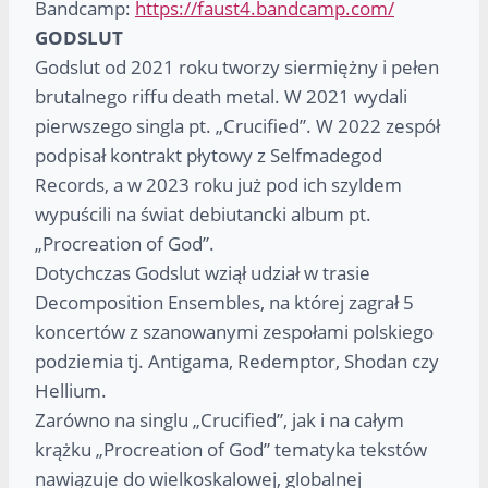
Bandcamp:
https://faust4.bandcamp.com/
GODSLUT
Godslut od 2021 roku tworzy siermiężny i pełen
brutalnego riffu death metal. W 2021 wydali
pierwszego singla pt. „Crucified”. W 2022 zespół
podpisał kontrakt płytowy z Selfmadegod
Records, a w 2023 roku już pod ich szyldem
wypuścili na świat debiutancki album pt.
„Procreation of God”.
Dotychczas Godslut wziął udział w trasie
Decomposition Ensembles, na której zagrał 5
koncertów z szanowanymi zespołami polskiego
podziemia tj. Antigama, Redemptor, Shodan czy
Hellium.
Zarówno na singlu „Crucified”, jak i na całym
krążku „Procreation of God” tematyka tekstów
nawiązuje do wielkoskalowej, globalnej