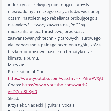
indoktrynacji religijnej obejmującej umysły
nieświadomych niczego szarych ludzi, widzianej
oczami nastoletniego rebelianta próbującego z
nią walczyć. Utwory zawarte na „PoG” są
mieszanką wręcz thrashowej prędkości,
zaawansowanych technik gitarowych i surowego,
ale jednocześnie pełnego brzmienia ogółu, które
bezkompromisowo pasuje do tematyki oraz
klimatu albumu.
Muzyka:
Procreation of God:
https://www.youtube.com/watch?v=7TYikwPVXjU
Chaos:
https://www.youtube.com/watch?
v=DZj_n3hKyf0
Skład:
Krzysiek Śniadecki | guitars, vocals