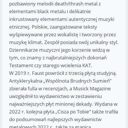
pozbawiony melodii death/thrash metal z
elementami black metalu i delikatnie
inkrustowany elementami autentycznej muzyki
etnicznej. Polskie, zaangażowane teksty
wyśpiewywane przez wokalistę i tworzony przez
muzykę klimat. Zespół posiada swój unikalny styl.
Dziennikarze muzyczni jego korzenie widzą w
tym, co znamy z najbrutalniejszych dokonań
Testament czy starego wcielenia KAT.
W 2019 r. Faust powrócił z trzecią płytą studyjną.
Antyklerykalna „Wspólnota Brudnych Sumień”
zbierała fulla w recenzjach, a Musick Magazine
uwzględnił to wydawnictwo w zestawieniu
najważniejszych płyt minionej dekady. Wydana w
2022 r. kolejna płyta „Cisza po Tobie” także trafiła
do podsumowań najlepszych wydawnictw
metalowych 2022 r., także za granicą.