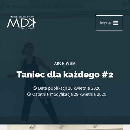
Przejdź
Mława, ul. Stary Rynek 13
(23) 654 35 85
do
treści
Menu
ARCHIWUM
Taniec dla każdego #2
Data publikacji
28 kwietnia 2020
Ostatnia modyfikacja
28 kwietnia 2020