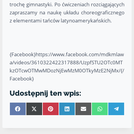
trochę gimnastyki. Po ćwiczeniach rozciągających
zapraszamy na naukę układu choreograficznego
z elementami tańców latynoamerykańskich.
{Facebook}https://www.facebook.com/mdkmlaw
a/videos/3610322422317888/UzpfSTU2OTc0MT
kzOTcwOTMwMDozNjEwMzM0OTkyMzE2NjMx/{/
Facebook}
Udostępnij ten wpis:
S
S
S
S
S
S
S
h
h
h
h
h
h
h
a
a
a
a
a
a
a
r
r
r
r
r
r
r
e
e
e
e
e
e
e