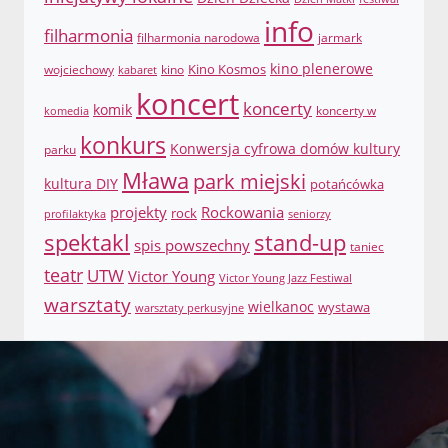
info
filharmonia
filharmonia narodowa
jarmark
Kino Kosmos
kino plenerowe
wojciechowy
kino
kabaret
koncert
koncerty
komik
koncerty w
komedia
konkurs
Konwersja cyfrowa domów kultury
parku
Mława
park miejski
kultura DIY
potańcówka
projekty
Rockowania
rock
profilaktyka
seniorzy
spektakl
stand-up
spis powszechny
taniec
teatr
UTW
Victor Young
Victor Young Jazz Festiwal
warsztaty
wielkanoc
wystawa
warsztaty perkusyjne