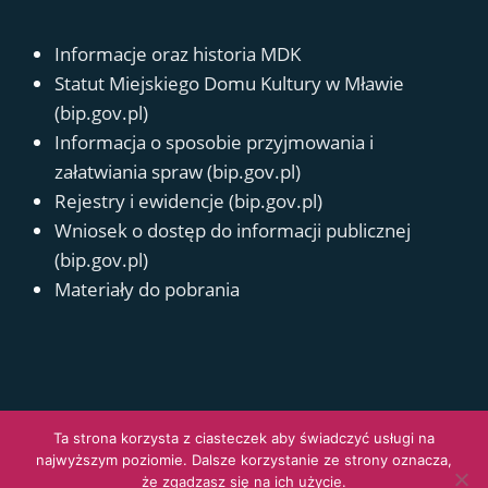
Informacje oraz historia MDK
Statut Miejskiego Domu Kultury w Mławie
(bip.gov.pl)
Informacja o sposobie przyjmowania i
załatwiania spraw (bip.gov.pl)
Rejestry i ewidencje (bip.gov.pl)
Wniosek o dostęp do informacji publicznej
(bip.gov.pl)
Materiały do pobrania
Polityka prywatności
Deklaracja dostępności
Kontakt
Ta strona korzysta z ciasteczek aby świadczyć usługi na
najwyższym poziomie. Dalsze korzystanie ze strony oznacza,
© 2026 Miejski Dom Kultury
że zgadzasz się na ich użycie.