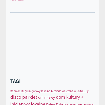
TAGI
country
#dom kultury+inicjatywy lokalne
biesiada wólczańska
disco parkiet
dom kultury +
dni mławy
inicjatywy lokalne
Dzień Dziecka
Dzień Matki
festiwal