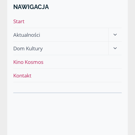
NAWIGACJA
Start
Przełącz
Aktualności
menu
Przełącz
Dom Kultury
podrzęd
menu
Kino Kosmos
podrzęd
Kontakt