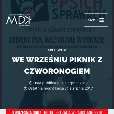
Przejdź
Mława, ul. Stary Rynek 13
(23) 654 35 85
do
treści
Menu
ARCHIWUM
WE WRZEŚNIU PIKNIK Z
CZWORONOGIEM
Data publikacji
31 sierpnia 2017
Ostatnia modyfikacja
31 sierpnia 2017