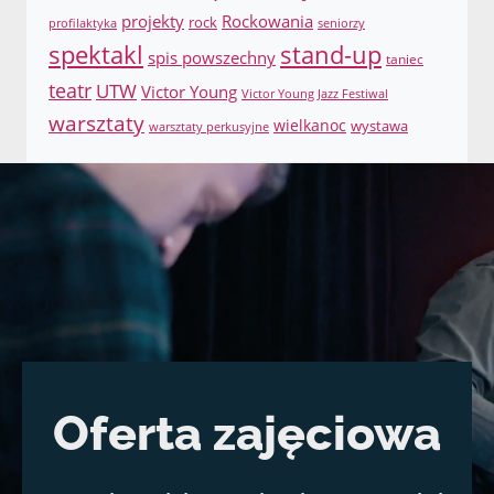
projekty
Rockowania
rock
profilaktyka
seniorzy
spektakl
stand-up
spis powszechny
taniec
teatr
UTW
Victor Young
Victor Young Jazz Festiwal
warsztaty
wielkanoc
wystawa
warsztaty perkusyjne
Oferta zajęciowa