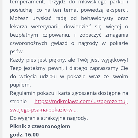
temperament, przyjdź do mławskiego parku i
posłuchaj, co na ten temat powiedzą eksperci.
Możesz uzyskać radę od behawiorysty oraz
lekarza weterynarii, dowiedzieć się więcej o
bezpłatnym czipowaniu, i zobaczyć zmagania
czworonożnych gwiazd o nagrody w pokazie
psów.
Każdy pies jest piękny, ale Twój jest wyjątkowy!
Tego jesteśmy pewni, i dlatego zapraszamy Cię
do wzięcia udziału w pokazie wraz ze swoim
pupilem.
Regulamin pokazu i karta zgłoszenia dostępne na
stronie
https://mdkmlawa.com/…/zaprezentuj-
swojego-psa-na-pokazie-w…
.
Do wygrania atrakcyjne nagrody.
Piknik z czworonogiem
godz. 16.00