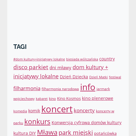
TAGI
country
#dom kultury+inicjatywy lokalne
biesiada wólczańska
disco parkiet
dom kultury +
dni mławy
inicjatywy lokalne
Dzień Dziecka
Dzień Matki
festiwal
info
filharmonia
filharmonia narodowa
jarmark
Kino Kosmos
kino plenerowe
wojciechowy
kino
kabaret
koncert
koncerty
komik
koncerty w
komedia
konkurs
Konwersja cyfrowa domów kultury
parku
Mława
park miejski
kultura DIY
potańcówka